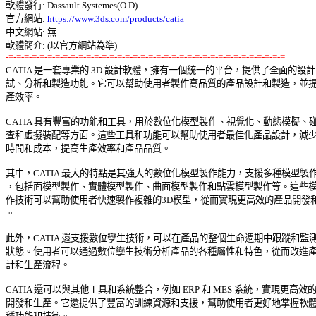
軟體發行: Dassault Systemes(O.D) 

官方網站: 
https://www.3ds.com/products/catia
中文網站: 無

-=-=-=-=-=-=-=-=-=-=-=-=-=-=-=-=-=-=-=-=-=-=-=-=-=-=-=-=-=-=-=-=-=-=-=-=

CATIA 是一套專業的 3D 設計軟體，擁有一個統一的平台，提供了全面的設計、
試、分析和製造功能。它可以幫助使用者製作高品質的產品設計和製造，並提高
產效率。 

CATIA 具有豐富的功能和工具，用於數位化模型製作、視覺化、動態模擬、碰撞
查和虛擬裝配等方面。這些工具和功能可以幫助使用者最佳化產品設計，減少設
時間和成本，提高生產效率和產品品質。 

其中，CATIA 最大的特點是其強大的數位化模型製作能力，支援多種模型製作技
，包括面模型製作、實體模型製作、曲面模型製作和點雲模型製作等。這些模型
作技術可以幫助使用者快速製作複雜的3D模型，從而實現更高效的產品開發和設
。 

此外，CATIA 還支援數位孿生技術，可以在產品的整個生命週期中跟蹤和監測產
狀態。使用者可以通過數位孿生技術分析產品的各種屬性和特色，從而改進產品
計和生產流程。 

CATIA 還可以與其他工具和系統整合，例如 ERP 和 MES 系統，實現更高效的產
開發和生產。它還提供了豐富的訓練資源和支援，幫助使用者更好地掌握軟體的