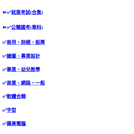
⏩
✅
就業考試(合集)
⏩
✅
公職國考(單科)
✅
商用、財經、股票
✅
繪圖、專業設計
✅
專業、幼兒教學
✅
商業、網路、一般
✅
軟體合輯
✅
字型
✅
蘋果電腦