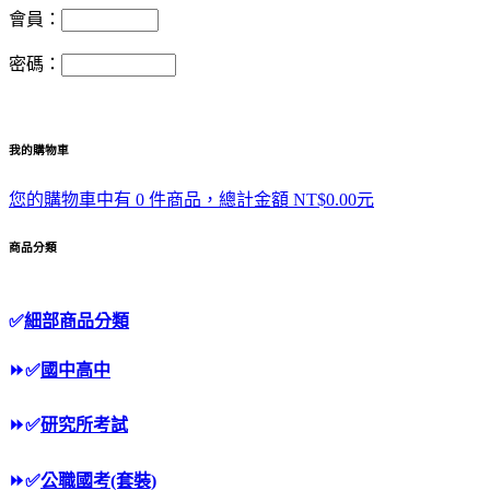
會員：
密碼：
我的購物車
您的購物車中有 0 件商品，總計金額 NT$0.00元
商品分類
✅
細部商品分類
⏩
✅
國中高中
⏩
✅
研究所考試
⏩
✅
公職國考(套裝)