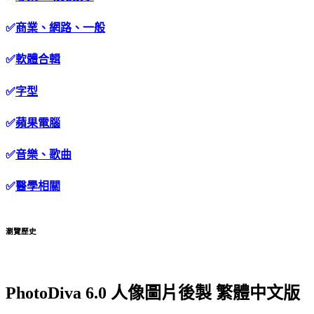
✅
商業、網路、一般
✅
軟體合輯
✅
字型
✅
蘋果電腦
✅
音樂、歌曲
✅
醫學相關
瀏覽歷史
PhotoDiva 6.0 人像圖片後製 繁體中文版