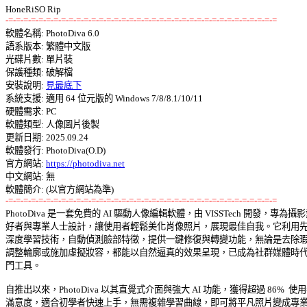
-=-=-=-=-=-=-=-=-=-=-=-=-=-=-=-=-=-=-=-=-=-=-=-=-=-=-=-=-=-=-=-=-=-=-=-=

軟體名稱: PhotoDiva 6.0 

語系版本: 繁體中文版 

光碟片數: 單片裝 

保護種類: 破解檔 

安裝說明: 
見最底下
系統支援: 適用 64 位元版的 Windows 7/8/8.1/10/11 

硬體需求: PC 

軟體類型: 人像圖片後製 

更新日期: 2025.09.24 

軟體發行: PhotoDiva(O.D) 

官方網站: 
https://photodiva.net
中文網站: 無 

-=-=-=-=-=-=-=-=-=-=-=-=-=-=-=-=-=-=-=-=-=-=-=-=-=-=-=-=-=-=-=-=-=-=-=-=

PhotoDiva 是一套免費的 AI 驅動人像編輯軟體，由 VISSTech 開發，專為攝影愛
好者與專業人士設計，讓使用者輕鬆美化肖像照片，展現最佳自我。它利用先進
深度學習技術，自動偵測臉部特徵，提供一鍵修復與轉變功能，無論是去除瑕疵
調整輪廓或施加虛擬妝容，都能以自然逼真的效果呈現，已成為社群媒體時代的
門工具。 

自推出以來，PhotoDiva 以其直覺式介面與強大 AI 功能，獲得超過 86%  使用者
滿意度，適合初學者快速上手，無需複雜學習曲線，即可將平凡照片變成專業級