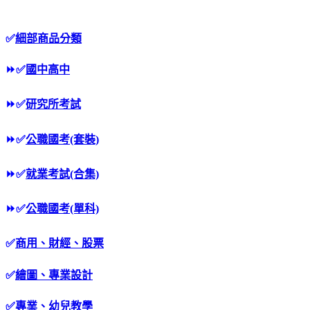
✅
細部商品分類
⏩
✅
國中高中
⏩
✅
研究所考試
⏩
✅
公職國考(套裝)
⏩
✅
就業考試(合集)
⏩
✅
公職國考(單科)
✅
商用、財經、股票
✅
繪圖、專業設計
✅
專業、幼兒教學