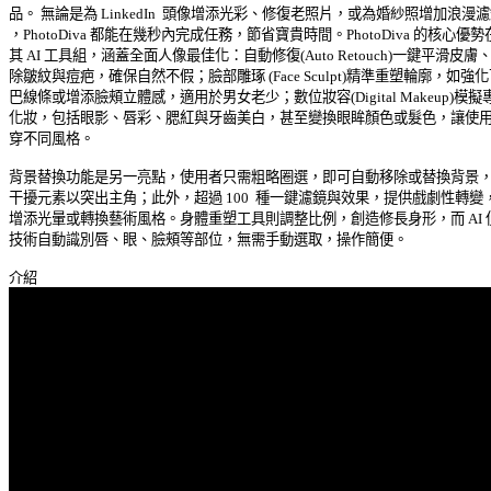
品。 無論是為 LinkedIn  頭像增添光彩、修復老照片，或為婚紗照增加浪漫濾鏡
，PhotoDiva 都能在幾秒內完成任務，節省寶貴時間。PhotoDiva 的核心優勢在
其 AI 工具組，涵蓋全面人像最佳化：自動修復(Auto Retouch)一鍵平滑皮膚、去
除皺紋與痘疤，確保自然不假；臉部雕琢 (Face Sculpt)精準重塑輪廓，如強化下
巴線條或增添臉頰立體感，適用於男女老少；數位妝容(Digital Makeup)模擬專
化妝，包括眼影、唇彩、腮紅與牙齒美白，甚至變換眼眸顏色或髮色，讓使用者
穿不同風格。 

背景替換功能是另一亮點，使用者只需粗略圈選，即可自動移除或替換背景，模
干擾元素以突出主角；此外，超過 100  種一鍵濾鏡與效果，提供戲劇性轉變，如
增添光暈或轉換藝術風格。身體重塑工具則調整比例，創造修長身形，而 AI 偵
技術自動識別唇、眼、臉頰等部位，無需手動選取，操作簡便。 
