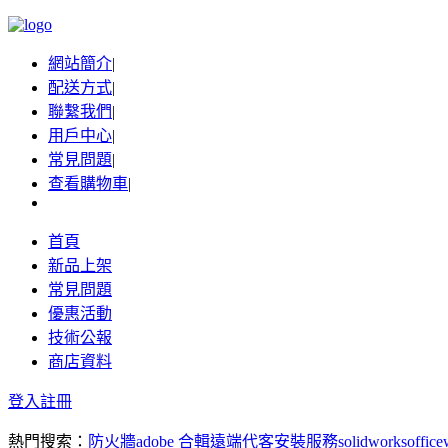
網站簡介
|
配送方式
|
聯繫我們
|
用戶中心
|
常見問題
|
查看購物車
|
首頁
新品上架
常見問題
優惠活動
技術公報
商店資料
登入
註冊
熱門搜索：
防火牆
adobe 合輯
遠端代客安裝服務
solidworks
office