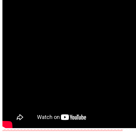
-=-=-=-=-=-=-=-=-=-=-=-=-=-=-=-=-=-=-=-=-=-=-=-=-=-=-=-=-=-=-=-=-=-=-=-=