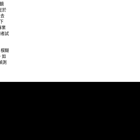
 

於 

 

 

業 

試 

糊 

 

測 
