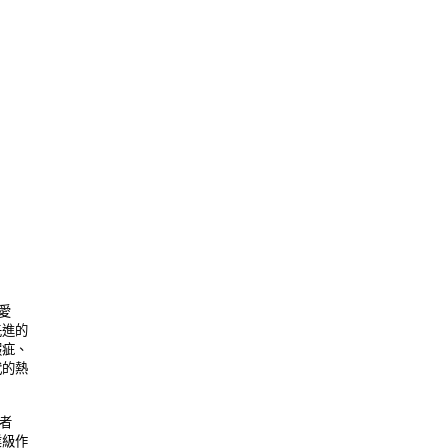
 

的 

、 

熱 

 

作 
