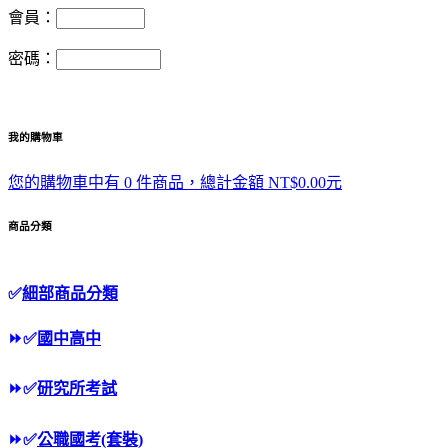
會員：
密碼：
我的購物車
您的購物車中有 0 件商品，總計金額 NT$0.00元
商品分類
✅
細部商品分類
⏩
✅
國中高中
⏩
✅
研究所考試
⏩
✅
公職國考(套裝)