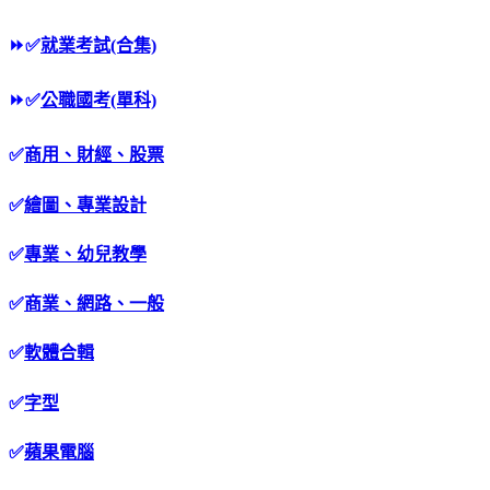
⏩
✅
就業考試(合集)
⏩
✅
公職國考(單科)
✅
商用、財經、股票
✅
繪圖、專業設計
✅
專業、幼兒教學
✅
商業、網路、一般
✅
軟體合輯
✅
字型
✅
蘋果電腦