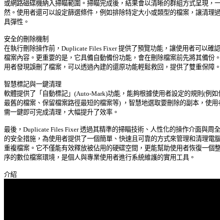
或網路磁碟機納入掃瞄範圍。掃瞄完成後，結果會以清晰的群組方式呈現，一目
然。使用者還可以設定篩選條件，例如排除特定大小或類型的檔案，讓清理過程
具彈性。 

安全的刪除機制 

在執行刪除操作前，Duplicate Files Fixer 提供了預覽功能，讓使用者可以確認 
檔案內容。更重要的是，它具備自動備份功能，會在刪除檔案前先將其備份。若
用者發現誤刪了檔案，可以透過內建的還原功能輕鬆救回，提供了雙重保障。 
智慧標記與一鍵清理 

軟體提供了「自動標記」(Auto-Mark)功能，能夠根據使用者設定的規則(例如保
最舊的檔案、保留檔案路徑最短的檔案等) ，智慧地選取要刪除的副本，使用者
需一鍵即可完成清理，大幅提升了效率。 

最後，Duplicate Files Fixer 透過其精準的掃瞄技術、人性化的操作介面與周全 
的安全措施，為使用者提供了一個簡單、快速且可靠的方式來管理和清理電腦中
重複檔案。它不僅能有效釋放被佔用的硬碟空間，更能幫助使用者恢復一個整潔
序的數位檔案環境，是個人與專業使用者進行系統維護的實用工具。 
