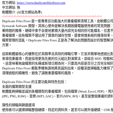
官方網站: 
https://www.duplicatefilesfixer.com
中文網站: 無 

-=-=-=-=-=-=-=-=-=-=-=-=-=-=-=-=-=-=-=-=-=-=-=-=-=-=-=-=-=-=-=-=-=-=-=-=

Duplicate Files Fixer 是一套專業且功能強大的重複檔案清理工具，由軟體公司 
Systweak Software 開發。其核心使命是解決長期困擾電腦使用者的常見問題：隨
著時間的推移，硬碟中會不自覺地累積大量內容完全相同但可能檔名、位置不同
重複檔案。這些檔案不僅佔用了寶貴的儲存空間，還會拖慢系統的搜尋效率，造
檔案管理的混亂。Duplicate Files Fixer 正是為了解決此問題而設計的智慧解決 
方案。 

這款軟體最核心的優勢在於其精準且高效的掃瞄引擎。它並非簡單地透過比對檔
來尋找重複項，而是採用更為先進的位元組比對演算法，並結合 MD5  校驗和技
。這意味著無論檔案的名稱或新增日期為何，只要其內容是百分之百完全相同的
Duplicate Files Fixer 都能準確無誤地將其識別出來。這種深度掃瞄能力確保了 
清理過程的精確性，避免了誤刪重要檔案的風險。 

Duplicate Files Fixer 的主要功能與特色包括： 

全面的檔案類型支援 

軟體能夠掃瞄並識別各種類型的重複檔案，包括檔案 (Word, Excel, PDF) 、照片
(JPG, PNG, RAW)、音樂 (MP3, AAC)、影片(MP4, AVI)，甚至是整個重複的資料
彈性的掃瞄與篩選選項 

使用者可以選擇掃瞄整個硬碟、特定的資料夾，甚至可以將外接硬碟、USB 隨身