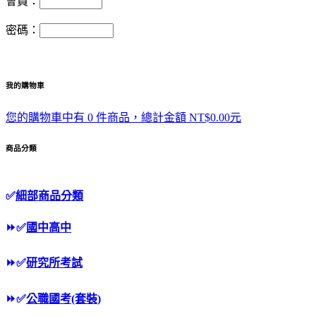
會員：
密碼：
我的購物車
您的購物車中有 0 件商品，總計金額 NT$0.00元
商品分類
✅
細部商品分類
⏩
✅
國中高中
⏩
✅
研究所考試
⏩
✅
公職國考(套裝)