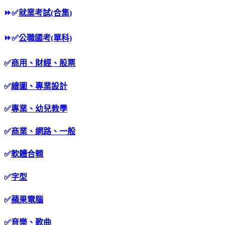
⏩
✅
就業考試(合集)
⏩
✅
公職國考(單科)
✅
商用、財經、股票
✅
繪圖、專業設計
✅
專業、幼兒教學
✅
商業、網路、一般
✅
軟體合輯
✅
字型
✅
蘋果電腦
✅
音樂、歌曲