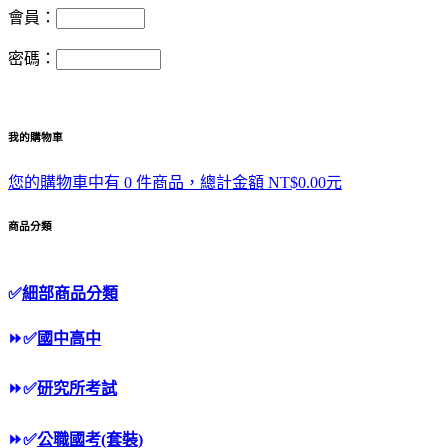
會員：
密碼：
我的購物車
您的購物車中有 0 件商品，總計金額 NT$0.00元
商品分類
✅
細部商品分類
⏩
✅
國中高中
⏩
✅
研究所考試
⏩
✅
公職國考(套裝)