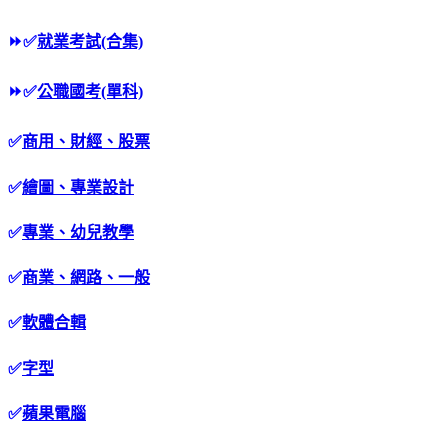
⏩
✅
就業考試(合集)
⏩
✅
公職國考(單科)
✅
商用、財經、股票
✅
繪圖、專業設計
✅
專業、幼兒教學
✅
商業、網路、一般
✅
軟體合輯
✅
字型
✅
蘋果電腦