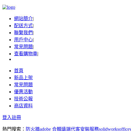
網站簡介
|
配送方式
|
聯繫我們
|
用戶中心
|
常見問題
|
查看購物車
|
首頁
新品上架
常見問題
優惠活動
技術公報
商店資料
登入
註冊
熱門搜索：
防火牆
adobe 合輯
遠端代客安裝服務
solidworks
office