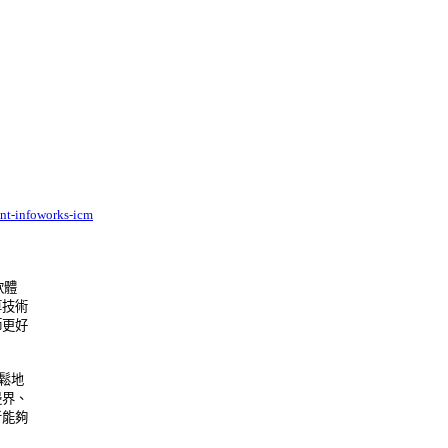
nt-infoworks-icm
體 

術 

好 

地 

、 

夠 
