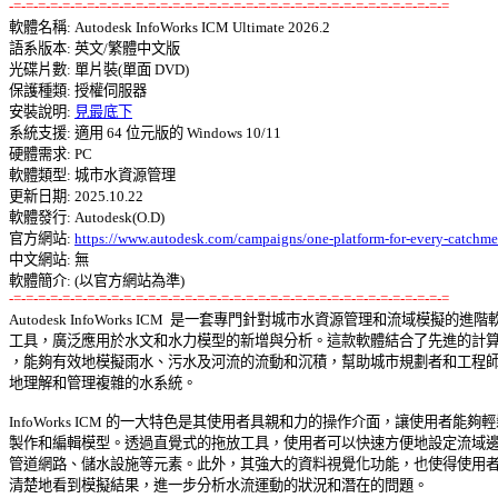
-=-=-=-=-=-=-=-=-=-=-=-=-=-=-=-=-=-=-=-=-=-=-=-=-=-=-=-=-=-=-=-=-=-=-=-=

軟體名稱: Autodesk InfoWorks ICM Ultimate 2026.2 

語系版本: 英文/繁體中文版 

光碟片數: 單片裝(單面 DVD) 

保護種類: 授權伺服器 

安裝說明: 
見最底下
系統支援: 適用 64 位元版的 Windows 10/11 

硬體需求: PC 

軟體類型: 城市水資源管理 

更新日期: 2025.10.22 

軟體發行: Autodesk(O.D) 

官方網站: 
https://www.autodesk.com/campaigns/one-platform-for-every-catchme
中文網站: 無 

-=-=-=-=-=-=-=-=-=-=-=-=-=-=-=-=-=-=-=-=-=-=-=-=-=-=-=-=-=-=-=-=-=-=-=-=

Autodesk InfoWorks ICM  是一套專門針對城市水資源管理和流域模擬的進階軟
工具，廣泛應用於水文和水力模型的新增與分析。這款軟體結合了先進的計算技
，能夠有效地模擬雨水、污水及河流的流動和沉積，幫助城市規劃者和工程師更
地理解和管理複雜的水系統。 

InfoWorks ICM 的一大特色是其使用者具親和力的操作介面，讓使用者能夠輕鬆
製作和編輯模型。透過直覺式的拖放工具，使用者可以快速方便地設定流域邊界
管道網路、儲水設施等元素。此外，其強大的資料視覺化功能，也使得使用者能
清楚地看到模擬結果，進一步分析水流運動的狀況和潛在的問題。 
