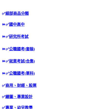
✅
細部商品分類
⏩
✅
國中高中
⏩
✅
研究所考試
⏩
✅
公職國考(套裝)
⏩
✅
就業考試(合集)
⏩
✅
公職國考(單科)
✅
商用、財經、股票
✅
繪圖、專業設計
✅
專業、幼兒教學