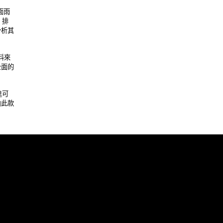
雨 

 

其 

來 

的 

可 

款 
