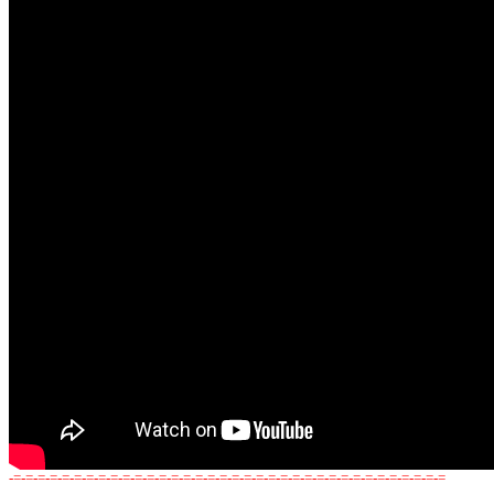
-=-=-=-=-=-=-=-=-=-=-=-=-=-=-=-=-=-=-=-=-=-=-=-=-=-=-=-=-=-=-=-=-=-=-=-=