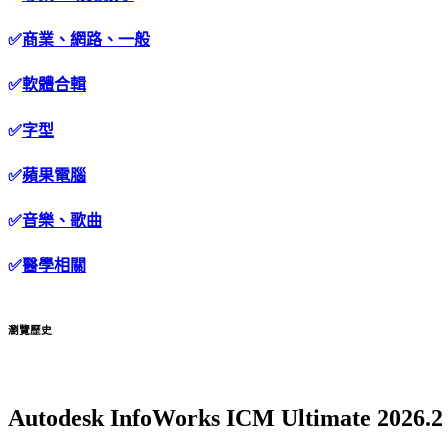
✅
商業、網路、一般
✅
軟體合輯
✅
字型
✅
蘋果電腦
✅
音樂、歌曲
✅
醫學相關
瀏覽歷史
Autodesk InfoWorks ICM Ultimat