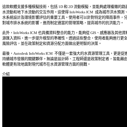
這款軟體支援多種模擬技術，包括 1D 和 2D 流動模擬，並能夠處理複雜的路面
水流動和地下水流動的交互作用。這使得 InfoWorks ICM  成為城市洪水預測、排
水系統設計及環境影響評估的重要工具。使用者可以針對特定的降雨事件，分析
對城市排水系統的影響，進而制定適當的管理策略，提高城市的抗洪能力。 

此外，InfoWorks ICM 也具備資料整合的能力，能夠從 GIS、感應器及其他資料
源匯入資料，進一步提升模型的準確性。透過這些整合，使用者能夠進行更全面
風險評估，並在政策制定和資源分配方面做出更明智的決策。 

最後，Autodesk InfoWorks ICM  不僅是一套強大的水資源管理工具，更是促進
持續城市發展的關鍵夥伴。無論是設計師、工程師還是政策制定者，皆能藉由此
軟體更有效地面對現代城市在水資源管理方面的挑戰。 
