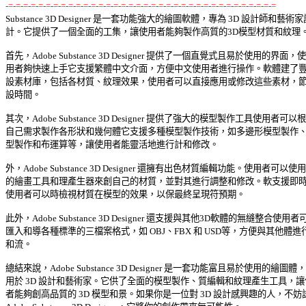
-=-=-=-=-=-=-=-=-=-=-=-=-=-=-=-=-=-=-=-=-=-=-=-=-=-=-=-=-=-=-=-=-=-=-=-=

Substance 3D Designer 是一套功能強大的繪圖軟體，專為 3D 設計師和藝術家設
計。它提供了一個全面的工集，讓使用者能夠製作高質的3D模型材質和紋理。 
首先，Adobe Substance 3D Designer 提供了一個直覺式且易於使用的界面，使使
用者夠快速上手它支援繁體中文介面，方便中文使用者進行操作。軟體建了豐富
設素材庫，包括各材質、紋理效果，使用者可以直接應用或修改這些素材，節省
設時間。 

其次，Adobe Substance 3D Designer 提供了強大的模型製作工具使用者可以根據
自己需求製作各形狀和幾何體它支援多種模型製作技術，如多邊形模型製作、面
型製作和布運算等，讓使用者能靈活地進行計和修改。 

外，Adobe Substance 3D Designer 還擁有出色材質編輯功能。使用者可以使用內
的繪畫工具和理產生器來創自己的材質，並對其進行調整和修改。軟支援即時預
使用者可以時檢視材質在模型的效果，以保最終呈現符預期。 

此外，Adobe Substance 3D Designer 還支援與其他3D軟體的無縫整合使用者可
匯入和導各種標準的三檔案格式，如 OBJ、FBX 和 USD等，方便與其他體進行
和流。 

總結來說，Adobe Substance 3D Designer 是一套功能富且易於使用的繪圖體，適
用於 3D 設計和藝術家。它供了全面的模型製作、質編輯和紋理產生工具，讓使
者能夠創高品質的 3D 模型和景。如果你是一位對 3D 設計感興趣的人，不妨試