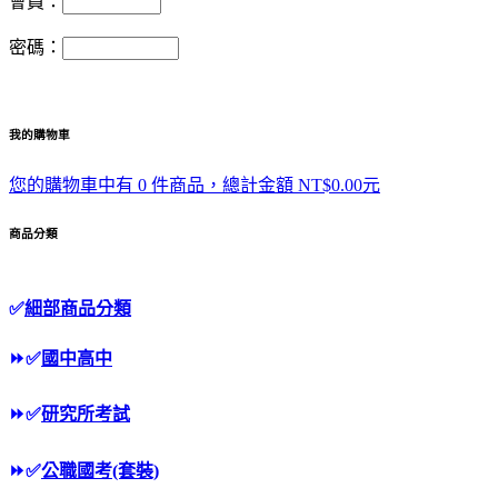
會員：
密碼：
我的購物車
您的購物車中有 0 件商品，總計金額 NT$0.00元
商品分類
✅
細部商品分類
⏩
✅
國中高中
⏩
✅
研究所考試
⏩
✅
公職國考(套裝)