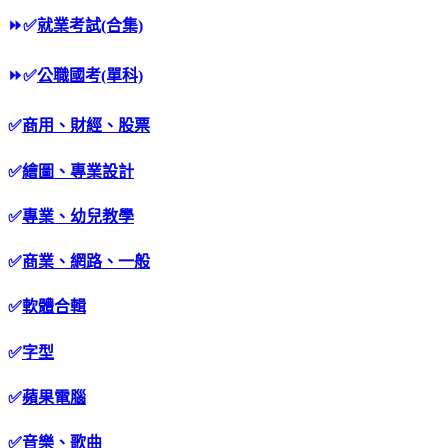
⏩
✅
就業考試(合集)
⏩
✅
公職國考(單科)
✅
商用、財經、股票
✅
繪圖、專業設計
✅
專業、幼兒教學
✅
商業、網路、一般
✅
軟體合輯
✅
字型
✅
蘋果電腦
✅
音樂、歌曲