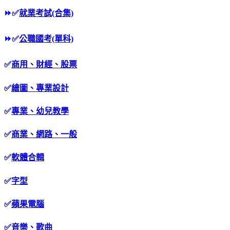
⏩
✅
就業考試(合集)
⏩
✅
公職國考(單科)
✅
商用、財經、股票
✅
繪圖、專業設計
✅
專業、幼兒教學
✅
商業、網路、一般
✅
軟體合輯
✅
字型
✅
蘋果電腦
✅
音樂、歌曲