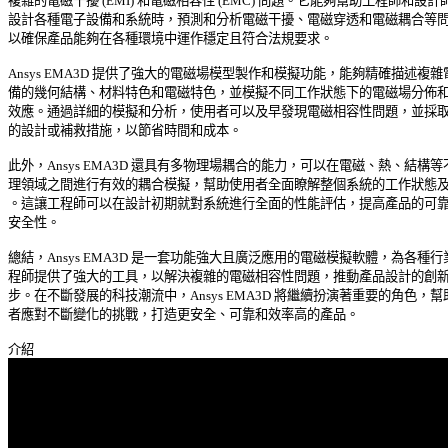
複雜的電磁干擾 (EMI) 和電磁相容性 (EMC) 問題。它能夠幫助工程師和設計師
設計各種電子設備和系統時，預測和分析電磁干擾、電磁穿透和電磁耦合等問題
以確保產品能夠在各種環境中運作穩定且符合法規要求。 

Ansys EMA3D 提供了強大的電磁場模型製作和模擬功能，能夠精確描述複雜電
備的幾何結構、材料特色和電磁特色，並模擬不同工作狀態下的電磁場分佈和互
效應。通過詳細的模擬和分析，使用者可以及早發現電磁相容性問題，並採取相
的設計或補救措施，以節省時間和成本。 

此外，Ansys EMA3D 還具有多物理場耦合的能力，可以在電磁、熱、結構等不
理領域之間進行有效的耦合模擬，幫助使用者全面瞭解整個系統的工作狀態及性
。這讓工程師可以在設計初期就對系統進行全面的性能評估，提高產品的可靠性
安全性。 

總結，Ansys EMA3D 是一套功能強大且廣泛應用的電磁模擬軟體，為各種行業
程師提供了強大的工具，以解決複雜的電磁相容性問題，推動產品設計的創新和
步。在不斷發展的科技潮流中，Ansys EMA3D 將繼續扮演著重要的角色，幫助
者應對不斷變化的挑戰，打造更安全、可靠和效率高的產品。 
