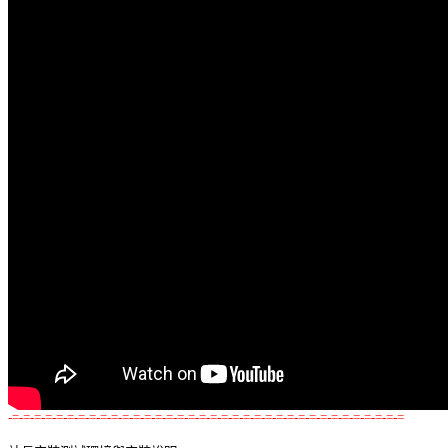
-=-=-=-=-=-=-=-=-=-=-=-=-=-=-=-=-=-=-=-=-=-=-=-=-=-=-=-=-=-=-=-=-=-=-=-=