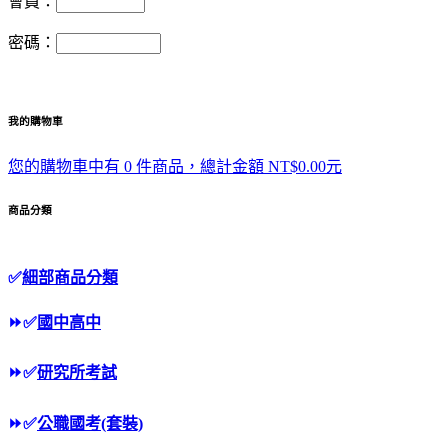
會員：
密碼：
我的購物車
您的購物車中有 0 件商品，總計金額 NT$0.00元
商品分類
✅
細部商品分類
⏩
✅
國中高中
⏩
✅
研究所考試
⏩
✅
公職國考(套裝)