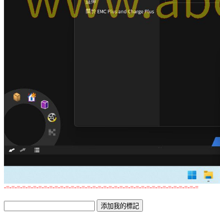
-=-=-=-=-=-=-=-=-=-=-=-=-=-=-=-=-=-=-=-=-=-=-=-=-=-=-=-=-=-=-=-=-=-=-=-=