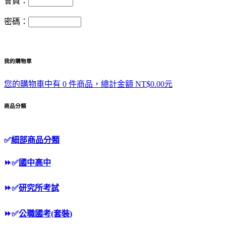
會員：
密碼：
我的購物車
您的購物車中有 0 件商品，總計金額 NT$0.00元
商品分類
✅
細部商品分類
⏩
✅
國中高中
⏩
✅
研究所考試
⏩
✅
公職國考(套裝)