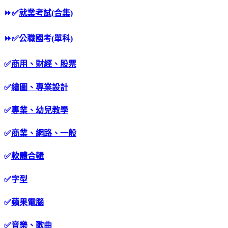
⏩
✅
就業考試(合集)
⏩
✅
公職國考(單科)
✅
商用、財經、股票
✅
繪圖、專業設計
✅
專業、幼兒教學
✅
商業、網路、一般
✅
軟體合輯
✅
字型
✅
蘋果電腦
✅
音樂、歌曲