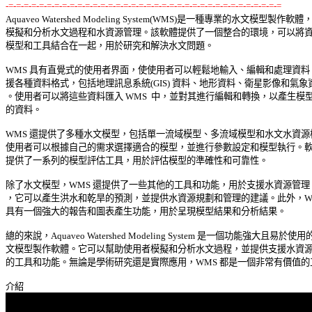
-=-=-=-=-=-=-=-=-=-=-=-=-=-=-=-=-=-=-=-=-=-=-=-=-=-=-=-=-=-=-=-=-=-=-=-=

Aquaveo Watershed Modeling System(WMS)是一種專業的水文模型製作軟體，
模擬和分析水文過程和水資源管理。該軟體提供了一個整合的環境，可以將資料
模型和工具結合在一起，用於研究和解決水文問題。 

WMS 具有直覺式的使用者界面，使使用者可以輕鬆地輸入、編輯和處理資料。
援各種資料格式，包括地理訊息系統(GIS) 資料、地形資料、衛星影像和氣象資
。使用者可以將這些資料匯入 WMS  中，並對其進行編輯和轉換，以產生模型所
的資料。 

WMS 還提供了多種水文模型，包括單一流域模型、多流域模型和水文水資源模
使用者可以根據自己的需求選擇適合的模型，並進行參數設定和模型執行。軟體
提供了一系列的模型評估工具，用於評估模型的準確性和可靠性。 

除了水文模型，WMS 還提供了一些其他的工具和功能，用於支援水資源管理。
，它可以產生洪水和乾旱的預測，並提供水資源規劃和管理的建議。此外，WMS
具有一個強大的報告和圖表產生功能，用於呈現模型結果和分析結果。 

總的來說，Aquaveo Watershed Modeling System 是一個功能強大且易於使用的
文模型製作軟體。它可以幫助使用者模擬和分析水文過程，並提供支援水資源管
的工具和功能。無論是學術研究還是實際應用，WMS 都是一個非常有價值的工