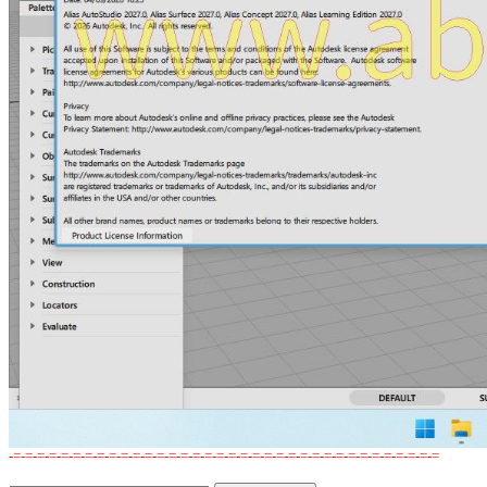
-=-=-=-=-=-=-=-=-=-=-=-=-=-=-=-=-=-=-=-=-=-=-=-=-=-=-=-=-=-=-=-=-=-=-=-=