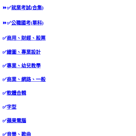
⏩
✅
就業考試(合集)
⏩
✅
公職國考(單科)
✅
商用、財經、股票
✅
繪圖、專業設計
✅
專業、幼兒教學
✅
商業、網路、一般
✅
軟體合輯
✅
字型
✅
蘋果電腦
✅
音樂、歌曲