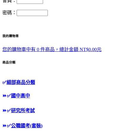
會員：
密碼：
我的購物車
您的購物車中有 0 件商品，總計金額 NT$0.00元
商品分類
✅
細部商品分類
⏩
✅
國中高中
⏩
✅
研究所考試
⏩
✅
公職國考(套裝)