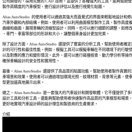
公司開發的，採用先進的 CAD  技術，並提供了各種強大的工具，能夠幫助使用
製作高精度的汽車模型，進行設計評估以及進行視覺化貼圖。 

Alias AutoStudio  的使用者可以通過其強大而直覺式的界面來輕鬆地設計和修改
汽車外觀和內部結構。例如，使用者可以利用曲面模型製作工具，製作高度複雜
曲線和曲面，展現車輛的流線型設計。同時，也可以進行細節的調整，如修改車
、車門、車窗等部位的形狀和大小，讓整個車身設計更加完美。 

除了設計方面，Alias AutoStudio  還提供了豐富的分析工具，幫助使用者確定設
計的可行性和最佳性能。例如，模擬工具可以模擬車輛在不同環境下的行駛情況
以及對應的應力和變形情況。此外，還可以進行碰撞檢查、動力學分析等操作，
確保車輛設計的安全性和實用性。 

最後，Alias AutoStudio  還提供了高品質的貼圖功能，幫助使用者製作真實的汽
車場景和效果。使用者可以通過增加環境光照、紋理材質、背景等元素，使車輛
型更加逼真地展示出來。 

總之，Alias AutoStudio  是一套強大的汽車設計和開發軟體，它不僅提供了多種
設計工具和分析工具，還能夠幫助使用者快速製作高品質的汽車模型和場景，從
更好地實現汽車設計師的設計理念和製造商的生產需求。 
