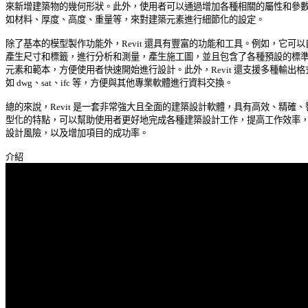
來新增建築物的幾何形狀。此外，使用者可以通過增加各種相關的屬性和參數，
如材料、厚度、高度、重量等，來對建築元素進行細節化的設定。 

除了基本的模型製作功能外，Revit 還具有豐富的功能和工具。例如，它可以自
產生尺寸和標籤，進行分析和測量，產生施工圖，並且包含了各種預設的標準建
元素和範本，方便使用者快速開始進行設計。此外，Revit 還支援多種輸出格式
如 dwg、sat、ifc 等，方便與其他專業軟體進行資料交換。 

總的來說，Revit 是一套非常強大且全面的建築設計軟體，具有高效、精確、智
型化的特點，可以幫助使用者更好地完成各種建築設計工作，提高工作效率，降
設計風險，以及增加項目的成功率。 
