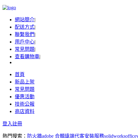
網站簡介
|
配送方式
|
聯繫我們
|
用戶中心
|
常見問題
|
查看購物車
|
首頁
新品上架
常見問題
優惠活動
技術公報
商店資料
登入
註冊
熱門搜索：
防火牆
adobe 合輯
遠端代客安裝服務
solidworks
office