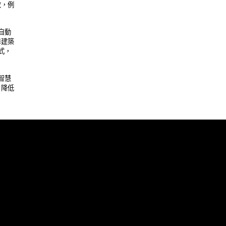
例 

動 

築 

， 

慧 

低 
