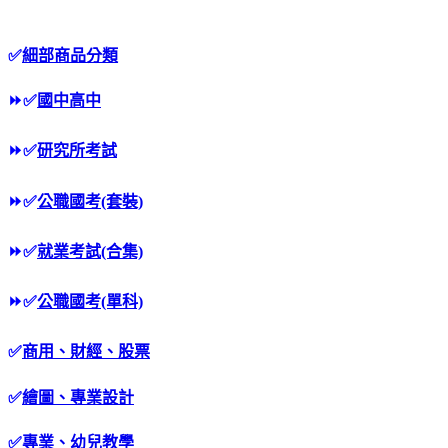
✅
細部商品分類
⏩
✅
國中高中
⏩
✅
研究所考試
⏩
✅
公職國考(套裝)
⏩
✅
就業考試(合集)
⏩
✅
公職國考(單科)
✅
商用、財經、股票
✅
繪圖、專業設計
✅
專業、幼兒教學