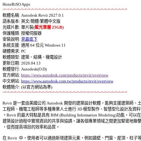
-=-=-=-=-=-=-=-=-=-=-=-=-=-=-=-=-=-=-=-=-=-=-=-=-=-=-=-=-=-=-=-=-=-=-=-=

軟體名稱: Autodesk Revit 2027.0.1 

語系版本: 英文/簡體/繁體中文版 

光碟片數: 單片裝
(藍光單層 25GB)
保護種類: 授權伺服器 

安裝說明: 
見最底下
系統支援: 適用 64 位元 Windows 11 

硬體需求: PC 

軟體類型: 建築、結構、機電設計 

更新日期: 2026.04.13 

軟體發行: Autodesk(O.D) 

官方網站: 
https://www.autodesk.com/products/revit/overview
中文網站: 
https://www.autodesk.com.tw/products/revit/overview
-=-=-=-=-=-=-=-=-=-=-=-=-=-=-=-=-=-=-=-=-=-=-=-=-=-=-=-=-=-=-=-=-=-=-=-=
Revit 是一套由美國公司 Autodesk 開發的建築設計軟體，能夠支援建築師、土木
工程師、機電工程師等多種專業人士進行 3D 模型製作、智慧型化設計及資料管
。Revit 的最大特點是具有 BIM (Building Information Modeling)功能，可以在 
建築設計過程中實現資訊的共享與協調，讓各個專業領域之間更加緊密地聯繫起
，從而提高項目的效率和品質。 

在 Revit  中，使用者可以通過新增建築元素，例如牆壁、門窗、屋頂、柱子等，