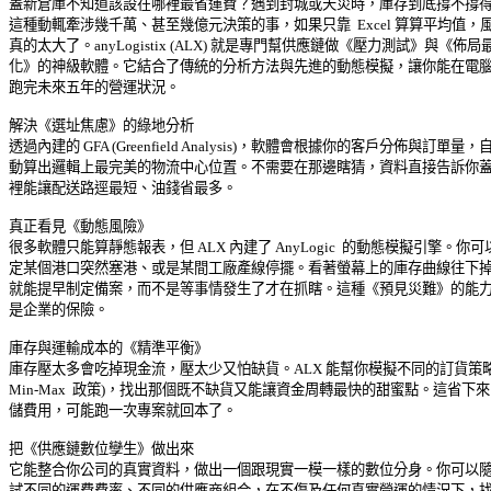
蓋新倉庫不知道該設在哪裡最省運費？遇到封城或天災時，庫存到底撐不撐得住
這種動輒牽涉幾千萬、甚至幾億元決策的事，如果只靠  Excel 算算平均值，風險
真的太大了。anyLogistix (ALX) 就是專門幫供應鏈做《壓力測試》與《佈局最
化》的神級軟體。它結合了傳統的分析方法與先進的動態模擬，讓你能在電腦裡
跑完未來五年的營運狀況。 

解決《選址焦慮》的綠地分析 

透過內建的 GFA (Greenfield Analysis)，軟體會根據你的客戶分佈與訂單量，自 
動算出邏輯上最完美的物流中心位置。不需要在那邊瞎猜，資料直接告訴你蓋在
裡能讓配送路逕最短、油錢省最多。 

真正看見《動態風險》 

很多軟體只能算靜態報表，但 ALX 內建了 AnyLogic  的動態模擬引擎。你可以
定某個港口突然塞港、或是某間工廠產線停擺。看著螢幕上的庫存曲線往下掉，
就能提早制定備案，而不是等事情發生了才在抓瞎。這種《預見災難》的能力，
是企業的保險。 

庫存與運輸成本的《精準平衡》 

庫存壓太多會吃掉現金流，壓太少又怕缺貨。ALX 能幫你模擬不同的訂貨策略 (
Min-Max  政策)，找出那個既不缺貨又能讓資金周轉最快的甜蜜點。這省下來的
儲費用，可能跑一次專案就回本了。 

把《供應鏈數位孿生》做出來 

它能整合你公司的真實資料，做出一個跟現實一模一樣的數位分身。你可以隨意
試不同的運費費率、不同的供應商組合，在不傷及任何真實營運的情況下，找到