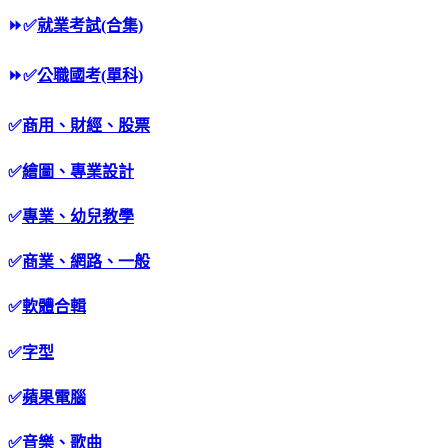
⏩
✅
就業考試(合集)
⏩
✅
公職國考(單科)
✅
商用、財經、股票
✅
繪圖、專業設計
✅
專業、幼兒教學
✅
商業、網路、一般
✅
軟體合輯
✅
字型
✅
蘋果電腦
✅
音樂、歌曲