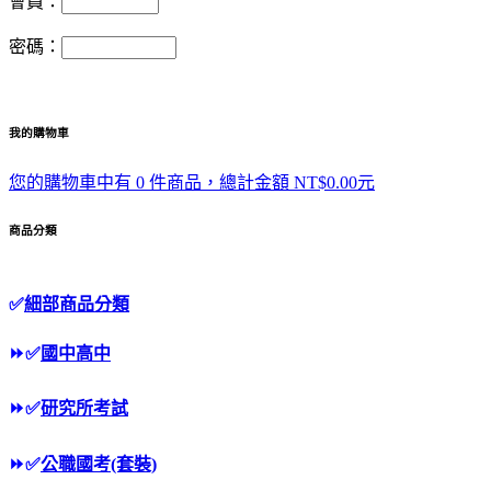
會員：
密碼：
我的購物車
您的購物車中有 0 件商品，總計金額 NT$0.00元
商品分類
✅
細部商品分類
⏩
✅
國中高中
⏩
✅
研究所考試
⏩
✅
公職國考(套裝)