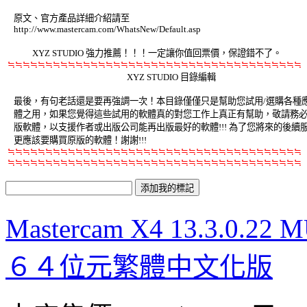
    原文、官方產品詳細介紹請至 

    http://www.mastercam.com/WhatsNew/Default.asp 

             XYZ STUDIO 強力推薦！！！一定讓你值回票價，保證錯不了。 

≒≒≒≒≒≒≒≒≒≒≒≒≒≒≒≒≒≒≒≒≒≒≒≒≒≒≒≒≒≒≒≒≒≒≒≒≒≒≒
                                                           XYZ STUDIO 目錄編輯 

    最後，有句老話還是要再強調一次！本目錄僅僅只是幫助您試用/選購各種應
    體之用，如果您覺得這些試用的軟體真的對您工作上真正有幫助，敬請務必要
    版軟體，以支援作者或出版公司能再出版最好的軟體!!! 為了您將來的後續服務
    更應該要購買原版的軟體！謝謝!!! 

≒≒≒≒≒≒≒≒≒≒≒≒≒≒≒≒≒≒≒≒≒≒≒≒≒≒≒≒≒≒≒≒≒≒≒≒≒≒≒
≒≒≒≒≒≒≒≒≒≒≒≒≒≒≒≒≒≒≒≒≒≒≒≒≒≒≒≒≒≒≒≒≒≒≒≒≒≒≒
Mastercam X4 13.3.0
６４位元繁體中文化版