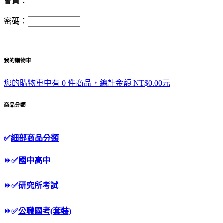
會員：
密碼：
我的購物車
您的購物車中有 0 件商品，總計金額 NT$0.00元
商品分類
✅
細部商品分類
⏩
✅
國中高中
⏩
✅
研究所考試
⏩
✅
公職國考(套裝)