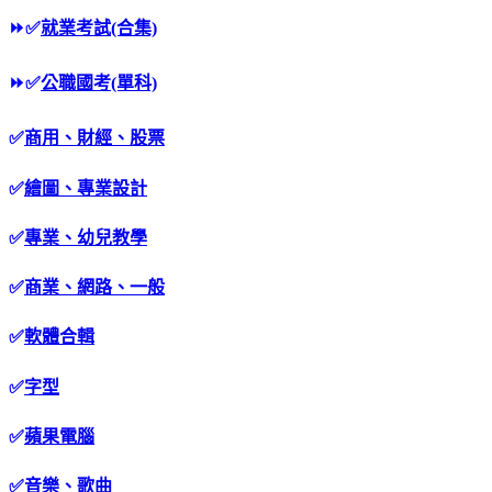
⏩
✅
就業考試(合集)
⏩
✅
公職國考(單科)
✅
商用、財經、股票
✅
繪圖、專業設計
✅
專業、幼兒教學
✅
商業、網路、一般
✅
軟體合輯
✅
字型
✅
蘋果電腦
✅
音樂、歌曲