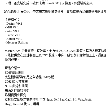
    ‧附一張安裝完成、破解成功 HoneRiSO.jpg 擷圖，保證裝的起來 

【內容說明】★◇以下中文譯文說明僅供參考，實際軟體內容請依參考網址介紹
    主要程式： 

    - Design V9.1 

    - Mill V9.1 

    - Wire V9.1 

    - Lathe V9.1 

    - Router V9.1 

    - Metacut Utilities 

    MasterCAM 是最經濟、有效率、全方位之CAD/CAM 軟體。其強大穩定快速
    ，能提供您在設計製圖上及CNC 銑床、車床、線切割和鐳射加工上，得到最
    快的成果。 

    產品介紹!!! 

    3D繪圖系統!!! 

    完整機械類群使用之全功能CAD軟體 

    2D和3D尺寸標註 

    Nurbs曲線和曲面 

    曲面延伸熔接修剪 

    炸開倒變化圓角 

    支援各式圖檔之雙向轉換,包含: Iges, Dxf, Sat, Cadl, Stl, Vda, Ascii, 

    Dwg , Parasild 及Step 等等 
