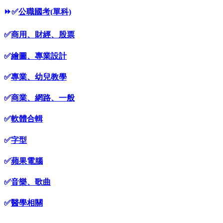
⏩
✅
公職國考(單科)
✅
商用、財經、股票
✅
繪圖、專業設計
✅
專業、幼兒教學
✅
商業、網路、一般
✅
軟體合輯
✅
字型
✅
蘋果電腦
✅
音樂、歌曲
✅
醫學相關