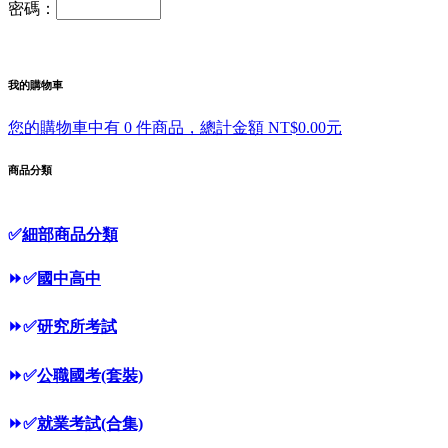
密碼：
我的購物車
您的購物車中有 0 件商品，總計金額 NT$0.00元
商品分類
✅
細部商品分類
⏩
✅
國中高中
⏩
✅
研究所考試
⏩
✅
公職國考(套裝)
⏩
✅
就業考試(合集)