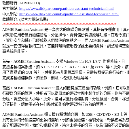
軟體發行: AOMEI(O.D) 

官方網站: 
https://www.diskpart.com/partition-assistant-technician.html
中文網站: 
https://www.diskpart.com/tw/partition-assistant-technician.html
-=-=-=-=-=-=-=-=-=-=-=-=-=-=-=-=-=-=-=-=-=-=-=-=-=-=-=-=-=-=-=-=-=-=-=-=

AOMEI Partition Assistant 是一套強大的磁碟分區軟體，其擁有多種實用工具可 
以幫助使用者進行磁碟管理、分區操作、資料備份與還原等功能。在現今資訊時
，資料安全和儲存已經成為人們關注的焦點之一，而 AOMEI Partition Assistant 
就是一套值得信賴的工具，它能夠幫助使用者保護重要的資料、調整磁碟空間、
高系統性能等。 

首先，AOMEI Partition Assistant 支援 Windows 11/10/8.1/8/7  作業系統，且 

支援各種檔案系統，如 NTFS、FAT32、EXT2、EXT3 及 exFAT 等。此外，該
用了直覺式的 GUI  設計，使用起來非常簡單易懂。只需按照提示進行操作，即
完成各種磁碟操作，如製作、刪除、格式化分區等等。 

當然，AOMEI Partition Assistant 最大的優勢是其豐富的功能。例如，它可以進 
行硬碟分區的管理，使用者可以從原本的硬碟空間中製作新的分區、刪除不需要
分區、調整分區大小等。此外，還可以進行磁碟對拷、分區擴展、合併、移動、
分等操作，讓使用者在任何時候都能夠對硬碟進行有效的管理。 

AOMEI Partition Assistant 還支援各種傳輸介面，如USB、CD/DVD、SD 卡等，
具有更快的傳輸速度和更多的選項，例如複製磁碟、複製分區、轉換檔案系統、
新分配磁碟空間、備份和還原分區、粘合未連接的分區，以及清除不必要的磁碟