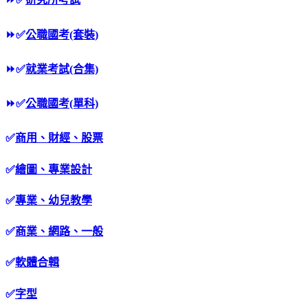
⏩
✅
公職國考(套裝)
⏩
✅
就業考試(合集)
⏩
✅
公職國考(單科)
✅
商用、財經、股票
✅
繪圖、專業設計
✅
專業、幼兒教學
✅
商業、網路、一般
✅
軟體合輯
✅
字型