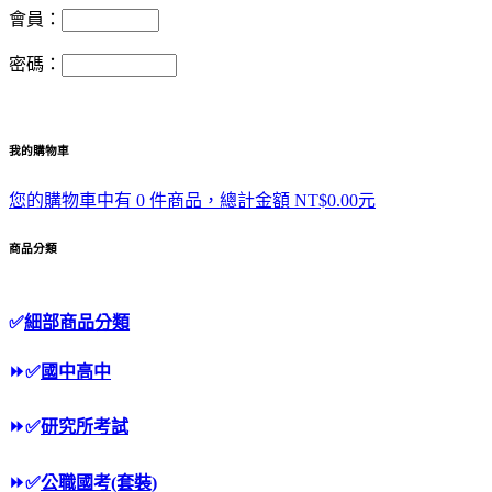
會員：
密碼：
我的購物車
您的購物車中有 0 件商品，總計金額 NT$0.00元
商品分類
✅
細部商品分類
⏩
✅
國中高中
⏩
✅
研究所考試
⏩
✅
公職國考(套裝)