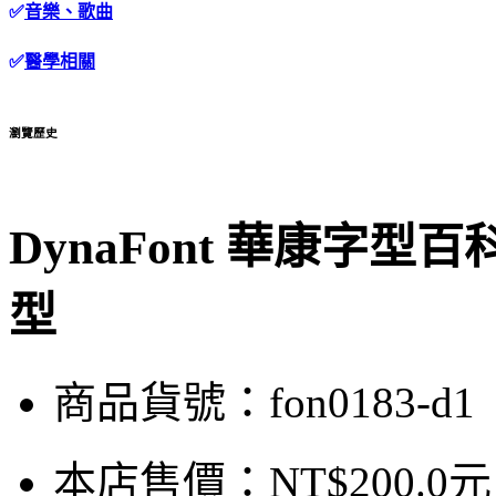
✅
音樂、歌曲
✅
醫學相關
瀏覽歷史
DynaFont 華康字
型
商品貨號：fon0183-d1
本店售價：
NT$200.0元