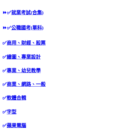
⏩
✅
就業考試(合集)
⏩
✅
公職國考(單科)
✅
商用、財經、股票
✅
繪圖、專業設計
✅
專業、幼兒教學
✅
商業、網路、一般
✅
軟體合輯
✅
字型
✅
蘋果電腦