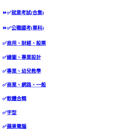
⏩
✅
就業考試(合集)
⏩
✅
公職國考(單科)
✅
商用、財經、股票
✅
繪圖、專業設計
✅
專業、幼兒教學
✅
商業、網路、一般
✅
軟體合輯
✅
字型
✅
蘋果電腦