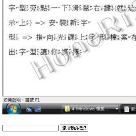
-=-=-=-=-=-=-=-=-=-=-=-=-=-=-=-=-=-=-=-=-=-=-=-=-=-=-=-=-=-=-=-=-=-=-=-=