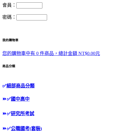
會員：
密碼：
我的購物車
您的購物車中有 0 件商品，總計金額 NT$0.00元
商品分類
✅
細部商品分類
⏩
✅
國中高中
⏩
✅
研究所考試
⏩
✅
公職國考(套裝)